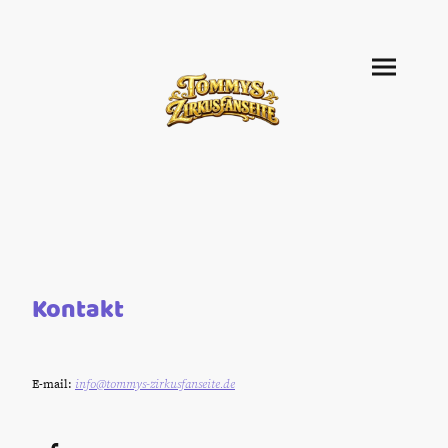
Kontakt
info@tommys-zirkusfanseite.de
E-mail: